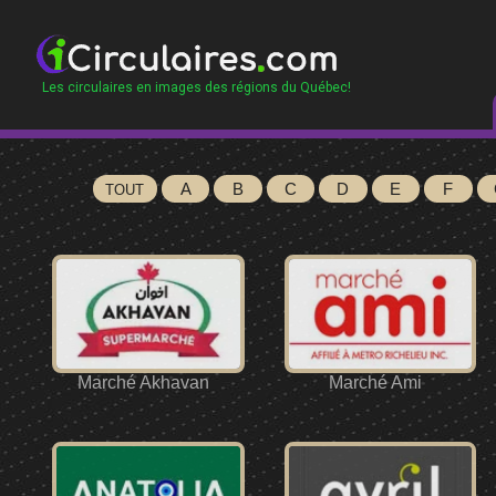
Les circulaires en images des régions du Québec!
A
B
C
D
E
F
TOUT
Marché Akhavan
Marché Ami