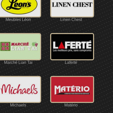
Meubles Léon
Linen Chest
Marché Lian Tai
Laferté
Michaels
Matério