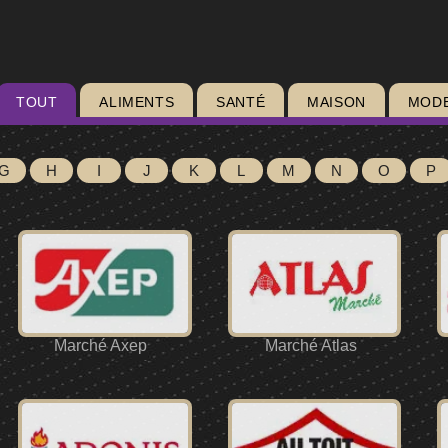
TOUT
ALIMENTS
SANTÉ
MAISON
MOD
G
H
I
J
K
L
M
N
O
P
Marché Axep
Marché Atlas