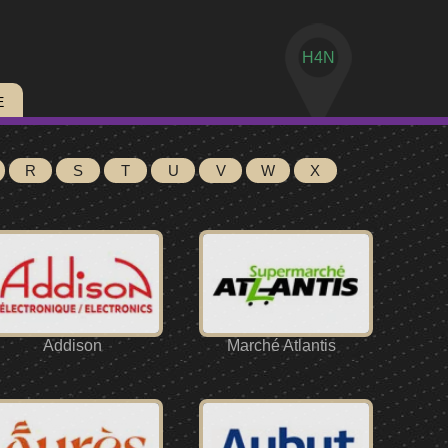
H4N
E
R
S
T
U
V
W
X
Addison
Marché Atlantis