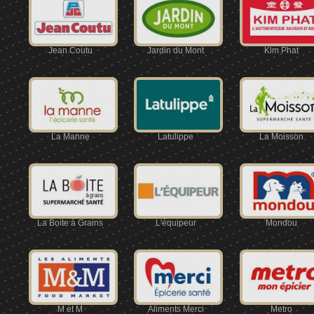
Jean Coutu
Jardin du Mont
Kim Phat
La Manne
Latulippe
La Moisson
La Boite à Grains
L'équipeur
Mondou
M et M
Aliments Merci
Metro