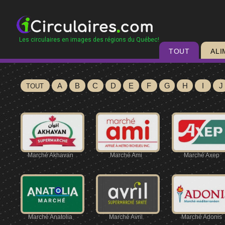
Les circulaires en images des régions du Québec!
TOUT
ALI
A
B
C
D
E
F
G
H
I
J
TOUT
Marché Akhavan
Marché Ami
Marché Axep
Marché Anatolia
Marché Avril
Marché Adonis