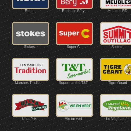
Rona
Rachelle Béry
Meubles RD
Stokes
Super C
Summit
Marchés Tradition
Supermarché T&T
Tigre Géant
Ultra Prix
Vie en vert
Le Végétarien