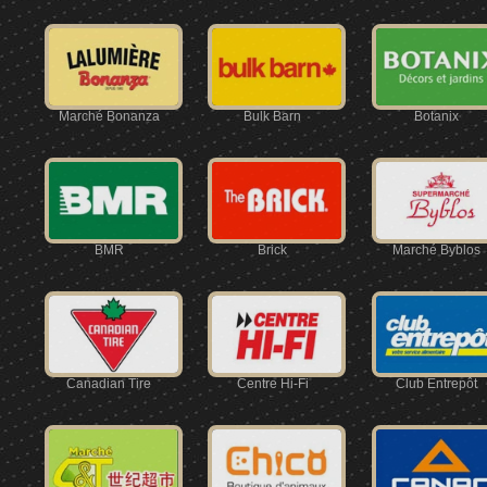
Marché Bonanza
Bulk Barn
Botanix
BMR
Brick
Marché Byblos
Canadian Tire
Centre Hi-Fi
Club Entrepôt