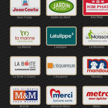
Jean Coutu
Jardin du Mont
Kim Phat
La Manne
Latulippe
La Moisson
La Boite à Grains
L'équipeur
Mondou
M et M
Aliments Merci
Metro