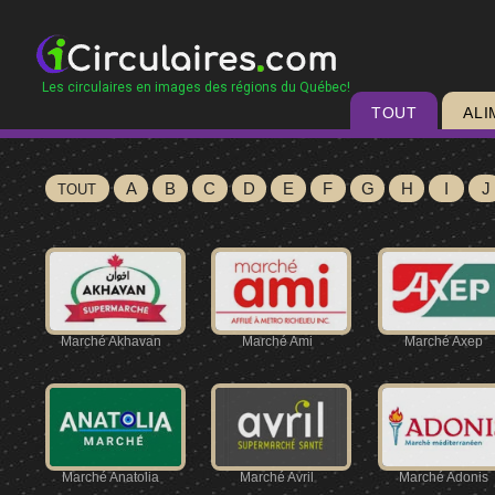
Les circulaires en images des régions du Québec!
TOUT
ALI
A
B
C
D
E
F
G
H
I
J
TOUT
Marché Akhavan
Marché Ami
Marché Axep
Marché Anatolia
Marché Avril
Marché Adonis