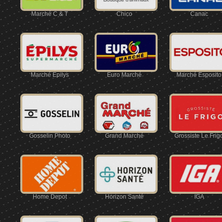
Marché C & T
Chico
Canac
Marché Épilys
Euro Marché
Marché Esposito
Gosselin Photo
Grand Marché
Grossiste Le Frig
Home Depot
Horizon Santé
IGA