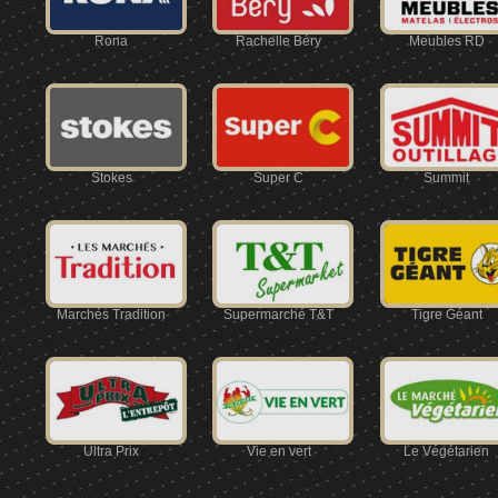
Rona
Rachelle Béry
Meubles RD
Stokes
Super C
Summit
Marchés Tradition
Supermarché T&T
Tigre Géant
Ultra Prix
Vie en vert
Le Végétarien