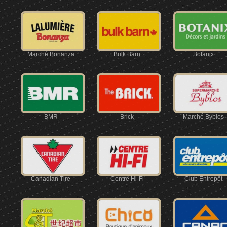
Marché Bonanza
Bulk Barn
Botanix
BMR
Brick
Marché Byblos
Canadian Tire
Centre Hi-Fi
Club Entrepôt