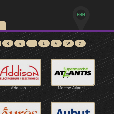
H4N
E
R
S
T
U
V
W
X
Addison
Marché Atlantis