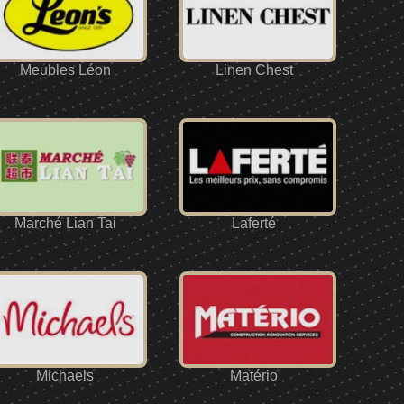
Meubles Léon
Linen Chest
Marché Lian Tai
Laferté
Michaels
Matério