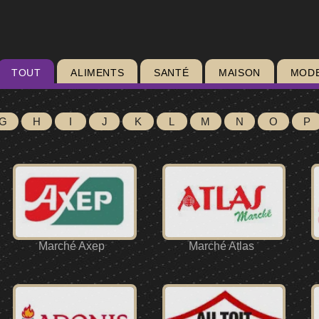
TOUT
ALIMENTS
SANTÉ
MAISON
MOD
G
H
I
J
K
L
M
N
O
P
Marché Axep
Marché Atlas