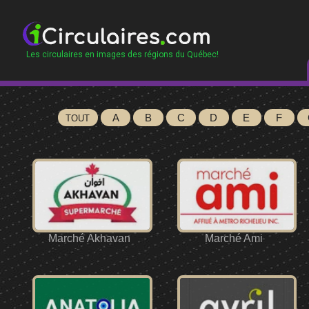
Les circulaires en images des régions du Québec!
A
B
C
D
E
F
TOUT
Marché Akhavan
Marché Ami