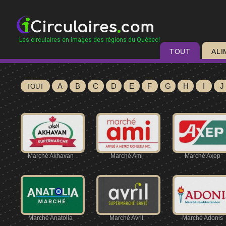
Les circulaires en images des régions du Québec!
TOUT
ALI
A
B
C
D
E
F
G
H
I
J
TOUT
Marché Akhavan
Marché Ami
Marché Axep
Marché Anatolia
Marché Avril
Marché Adonis