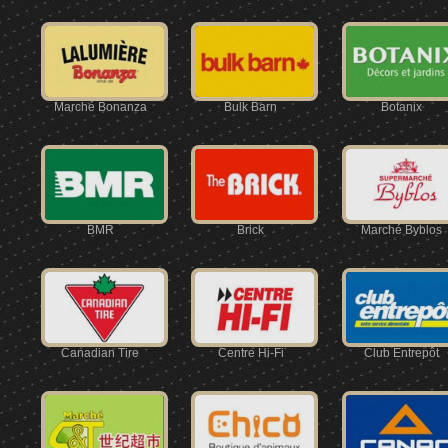
Marché Bonanza
Bulk Barn
Botanix
BMR
Brick
Marché Byblos
Canadian Tire
Centre Hi-Fi
Club Entrepôt