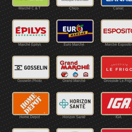
Marché C & T
Chico
Canac
Marché Épilys
Euro Marché
Marché Esposito
Gosselin Photo
Grand Marché
Grossiste Le Frig
Home Depot
Horizon Santé
IGA