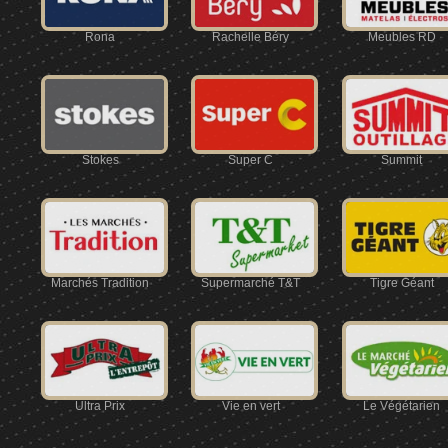
Rona
Rachelle Béry
Meubles RD
Stokes
Super C
Summit
Marchés Tradition
Supermarché T&T
Tigre Géant
Ultra Prix
Vie en vert
Le Végétarien