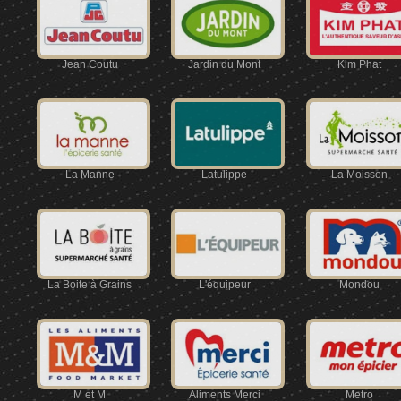
Jean Coutu
Jardin du Mont
Kim Phat
La Manne
Latulippe
La Moisson
La Boite à Grains
L'équipeur
Mondou
M et M
Aliments Merci
Metro