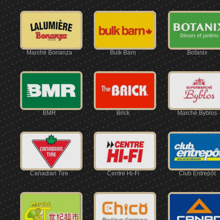
Marché Bonanza
Bulk Barn
Botanix
BMR
Brick
Marché Byblos
Canadian Tire
Centre Hi-Fi
Club Entrepôt