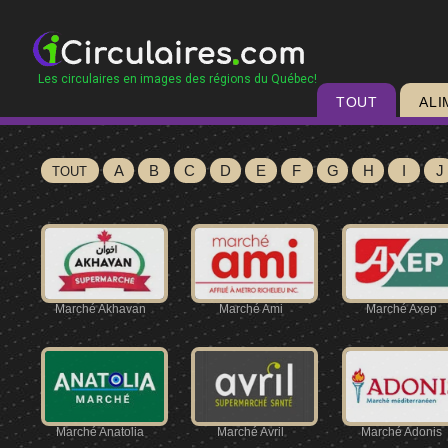
Les circulaires en images des régions du Québec!
TOUT
ALI
A
B
C
D
E
F
G
H
I
J
TOUT
Marché Akhavan
Marché Ami
Marché Axep
Marché Anatolia
Marché Avril
Marché Adonis