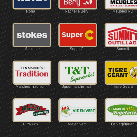
Rona
Rachelle Béry
Meubles RD
Stokes
Super C
Summit
Marchés Tradition
Supermarché T&T
Tigre Géant
Ultra Prix
Vie en vert
Le Végétarien