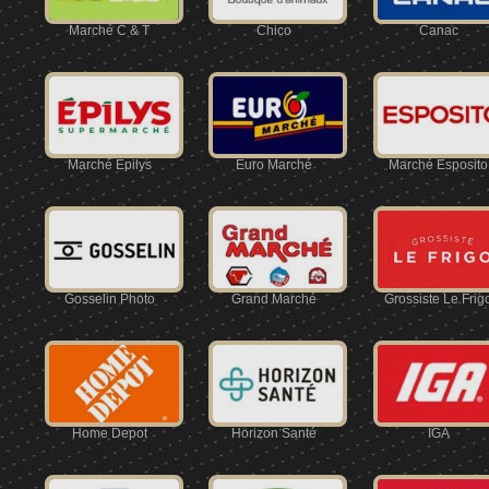
Marché C & T
Chico
Canac
Marché Épilys
Euro Marché
Marché Esposito
Gosselin Photo
Grand Marché
Grossiste Le Frig
Home Depot
Horizon Santé
IGA