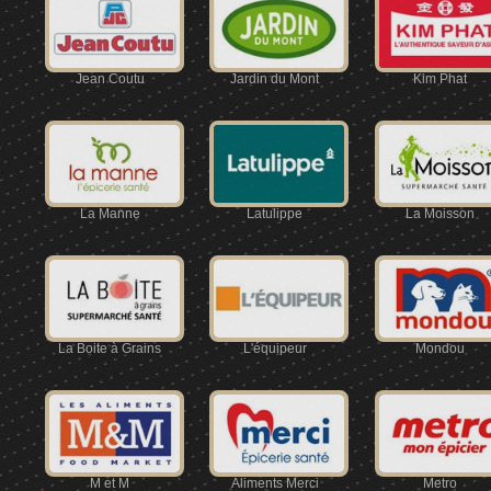
Jean Coutu
Jardin du Mont
Kim Phat
La Manne
Latulippe
La Moisson
La Boite à Grains
L'équipeur
Mondou
M et M
Aliments Merci
Metro