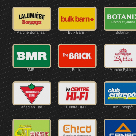
Marché Bonanza
Bulk Barn
Botanix
BMR
Brick
Marché Byblos
Canadian Tire
Centre Hi-Fi
Club Entrepôt