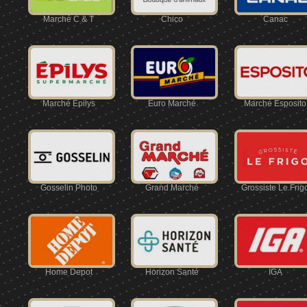
Marché C & T
Chico
Canac
Marché Épilys
Euro Marché
Marché Esposito
Gosselin Photo
Grand Marché
Grossiste Le Frig
Home Depot
Horizon Santé
IGA