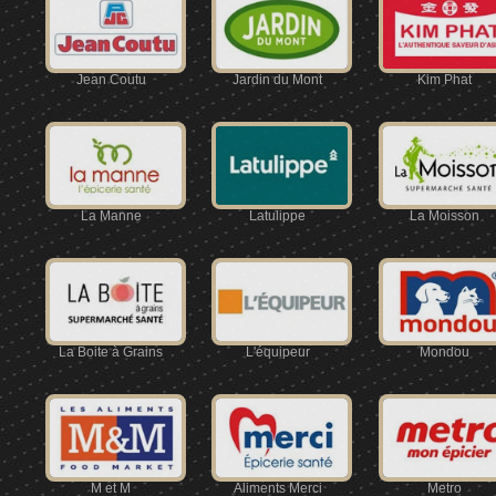
Jean Coutu
Jardin du Mont
Kim Phat
La Manne
Latulippe
La Moisson
La Boite à Grains
L'équipeur
Mondou
M et M
Aliments Merci
Metro