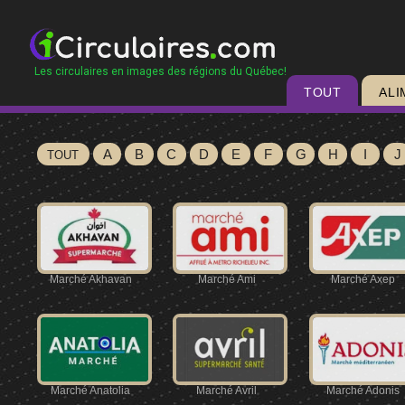
Les circulaires en images des régions du Québec!
TOUT
ALI
A
B
C
D
E
F
G
H
I
J
TOUT
Marché Akhavan
Marché Ami
Marché Axep
Marché Anatolia
Marché Avril
Marché Adonis