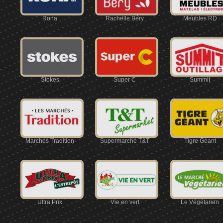
Rona
Rachelle Béry
Meubles RD
Stokes
Super C
Summit
Marchés Tradition
Supermarché T&T
Tigre Géant
Ultra Prix
Vie en vert
Le Végétarien