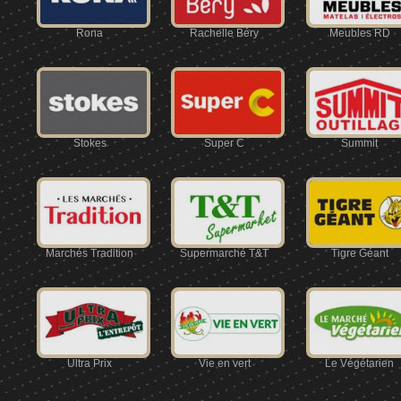
Rona
Rachelle Béry
Meubles RD
Stokes
Super C
Summit
Marchés Tradition
Supermarché T&T
Tigre Géant
Ultra Prix
Vie en vert
Le Végétarien