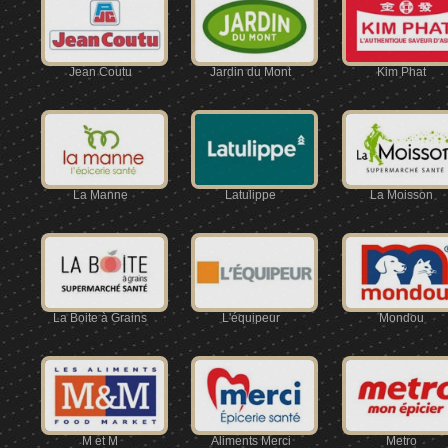
Jean Coutu
Jardin du Mont
Kim Phat
La Manne
Latulippe
La Moisson
La Boite à Grains
L'équipeur
Mondou
M et M
Aliments Merci
Metro