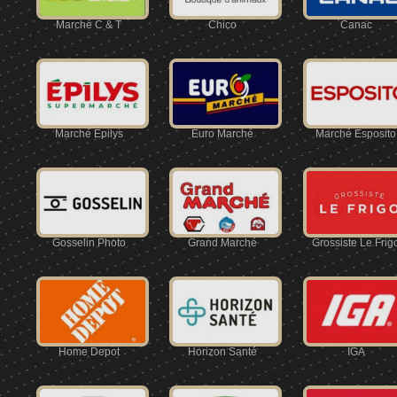
Marché C & T
Chico
Canac
Marché Épilys
Euro Marché
Marché Esposito
Gosselin Photo
Grand Marché
Grossiste Le Frig
Home Depot
Horizon Santé
IGA