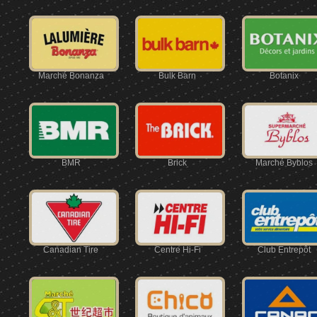
Marché Bonanza
Bulk Barn
Botanix
BMR
Brick
Marché Byblos
Canadian Tire
Centre Hi-Fi
Club Entrepôt