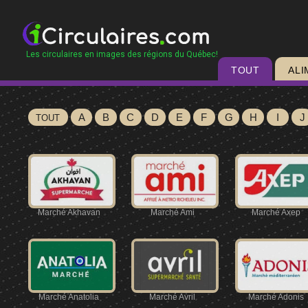
Les circulaires en images des régions du Québec!
TOUT
ALI
A
B
C
D
E
F
G
H
I
J
TOUT
Marché Akhavan
Marché Ami
Marché Axep
Marché Anatolia
Marché Avril
Marché Adonis