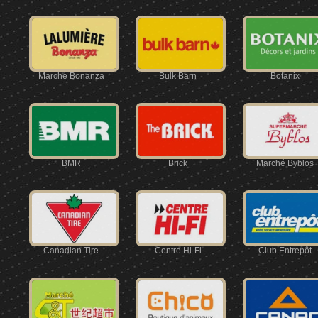
Marché Bonanza
Bulk Barn
Botanix
BMR
Brick
Marché Byblos
Canadian Tire
Centre Hi-Fi
Club Entrepôt