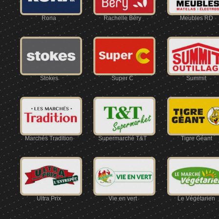
Rona
Rachelle Béry
Meubles RD
Stokes
Super C
Summit
Marchés Tradition
Supermarché T&T
Tigre Géant
Ultra Prix
Vie en vert
Le Végétarien