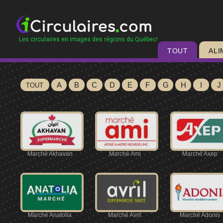
Les circulaires en images des régions du Québec!
TOUT
ALI
A
B
C
D
E
F
G
H
I
J
TOUT
Marché Akhavan
Marché Ami
Marché Axep
Marché Anatolia
Marché Avril
Marché Adonis