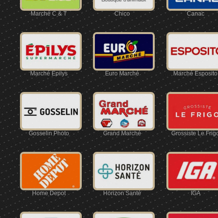
Marché C & T
Chico
Canac
Marché Épilys
Euro Marché
Marché Esposito
Gosselin Photo
Grand Marché
Grossiste Le Frig
Home Depot
Horizon Santé
IGA