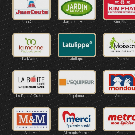
Jean Coutu
Jardin du Mont
Kim Phat
La Manne
Latulippe
La Moisson
La Boite à Grains
L'équipeur
Mondou
M et M
Aliments Merci
Metro