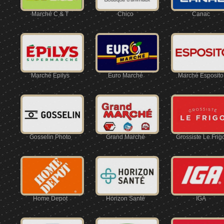
Marché C & T
Chico
Canac
Marché Épilys
Euro Marché
Marché Esposito
Gosselin Photo
Grand Marché
Grossiste Le Frig
Home Depot
Horizon Santé
IGA