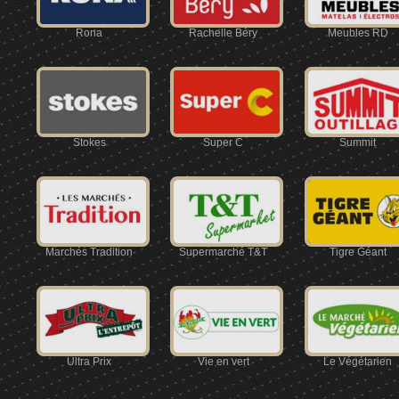
Rona
Rachelle Béry
Meubles RD
Stokes
Super C
Summit
Marchés Tradition
Supermarché T&T
Tigre Géant
Ultra Prix
Vie en vert
Le Végétarien