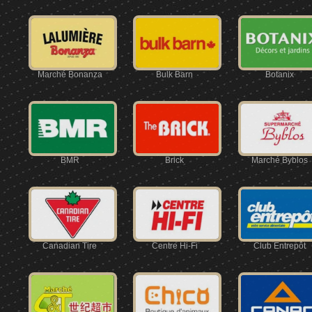
Marché Bonanza
Bulk Barn
Botanix
BMR
Brick
Marché Byblos
Canadian Tire
Centre Hi-Fi
Club Entrepôt