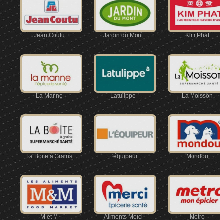
Jean Coutu
Jardin du Mont
Kim Phat
La Manne
Latulippe
La Moisson
La Boite à Grains
L'équipeur
Mondou
M et M
Aliments Merci
Metro