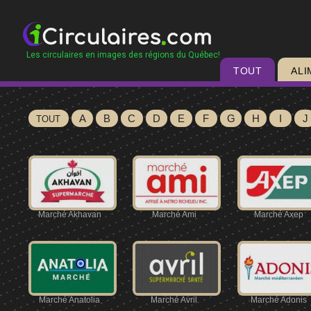
Les circulaires en images des régions du Québec!
TOUT
ALI
A
B
C
D
E
F
G
H
I
J
TOUT
Marché Akhavan
Marché Ami
Marché Axep
Marché Anatolia
Marché Avril
Marché Adonis