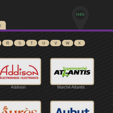
H4N
E
R
S
T
U
V
W
X
Addison
Marché Atlantis