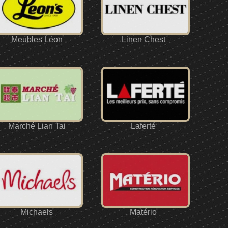
Meubles Léon
Linen Chest
Marché Lian Tai
Laferté
Michaels
Matério