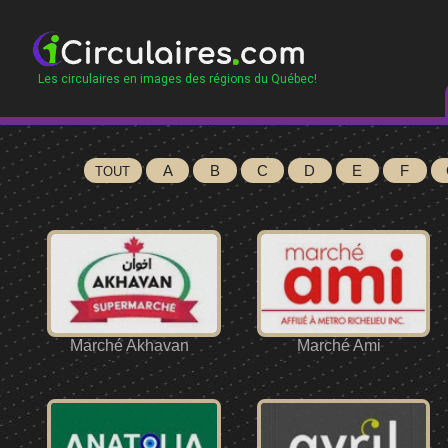
Les circulaires en images des régions du Québec!
A
B
C
D
E
F
TOUT
Marché Akhavan
Marché Ami