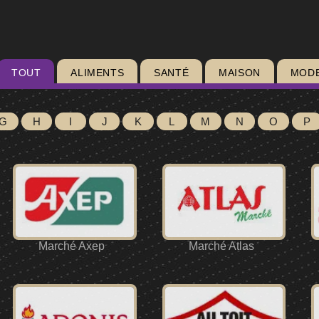
TOUT
ALIMENTS
SANTÉ
MAISON
MOD
G
H
I
J
K
L
M
N
O
P
Marché Axep
Marché Atlas