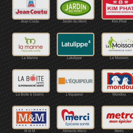
Jean Coutu
Jardin du Mont
Kim Phat
La Manne
Latulippe
La Moisson
La Boite à Grains
L'équipeur
Mondou
M et M
Aliments Merci
Metro