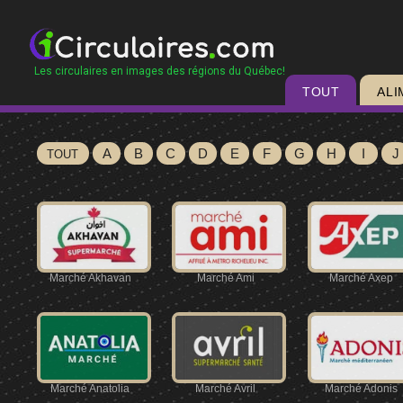
Les circulaires en images des régions du Québec!
TOUT
ALI
A
B
C
D
E
F
G
H
I
J
TOUT
Marché Akhavan
Marché Ami
Marché Axep
Marché Anatolia
Marché Avril
Marché Adonis