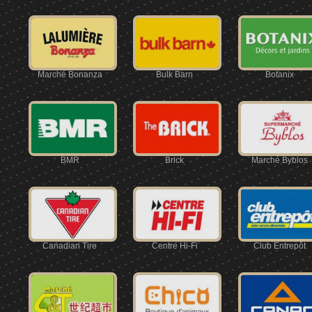
Marché Bonanza
Bulk Barn
Botanix
BMR
Brick
Marché Byblos
Canadian Tire
Centre Hi-Fi
Club Entrepôt