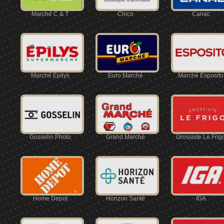
Marché C & T
Chico
Canac
Marché Épilys
Euro Marché
Marché Esposito
Gosselin Photo
Grand Marché
Grossiste Le Frig
Home Depot
Horizon Santé
IGA