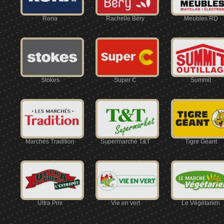
Rona
Rachelle Béry
Meubles RD
Stokes
Super C
Summit
Marchés Tradition
Supermarché T&T
Tigre Géant
Ultra Prix
Vie en vert
Le Végétarien