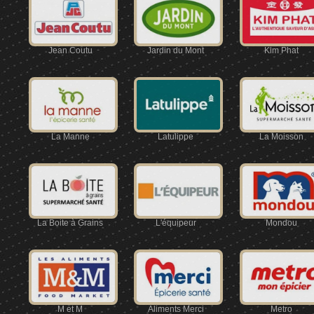
Jean Coutu
Jardin du Mont
Kim Phat
La Manne
Latulippe
La Moisson
La Boite à Grains
L'équipeur
Mondou
M et M
Aliments Merci
Metro