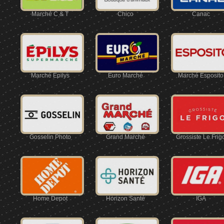
Marché C & T
Chico
Canac
Marché Épilys
Euro Marché
Marché Esposito
Gosselin Photo
Grand Marché
Grossiste Le Frig
Home Depot
Horizon Santé
IGA