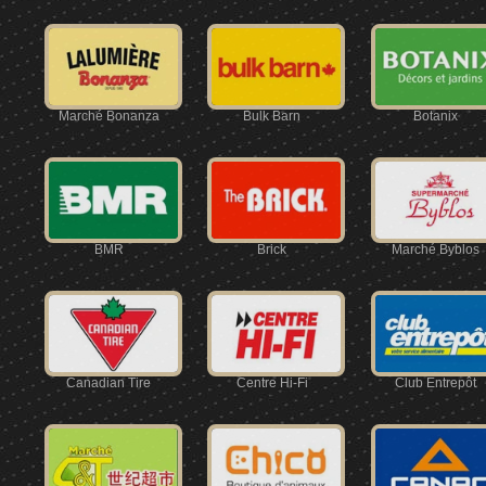
Marché Bonanza
Bulk Barn
Botanix
BMR
Brick
Marché Byblos
Canadian Tire
Centre Hi-Fi
Club Entrepôt