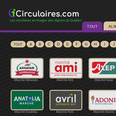
Les circulaires en images des régions du Québec!
TOUT
ALI
A
B
C
D
E
F
G
H
I
J
TOUT
Marché Akhavan
Marché Ami
Marché Axep
Marché Anatolia
Marché Avril
Marché Adonis