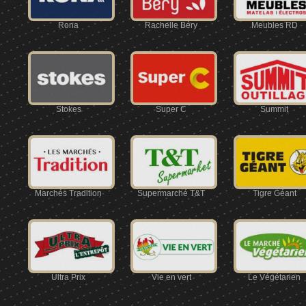
Rona
Rachelle Béry
Meubles RD
Stokes
Super C
Summit
Marchés Tradition
Supermarché T&T
Tigre Géant
Ultra Prix
Vie en vert
Le Végétarien