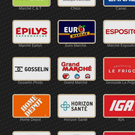
Marché C & T
Chico
Canac
Marché Épilys
Euro Marché
Marché Esposito
Gosselin Photo
Grand Marché
Grossiste Le Frig
Home Depot
Horizon Santé
IGA