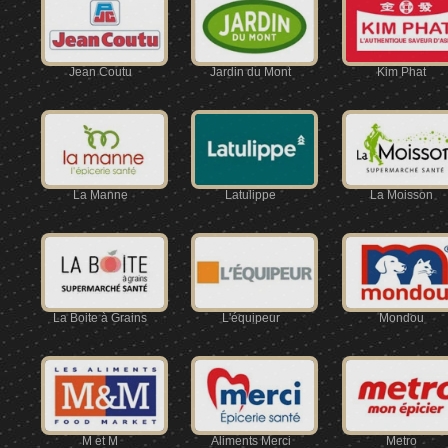
Jean Coutu
Jardin du Mont
Kim Phat
La Manne
Latulippe
La Moisson
La Boite à Grains
L'équipeur
Mondou
M et M
Aliments Merci
Metro