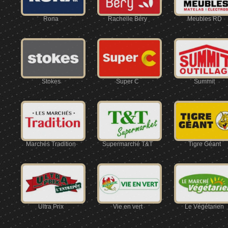
Rona
Rachelle Béry
Meubles RD
Stokes
Super C
Summit
Marchés Tradition
Supermarché T&T
Tigre Géant
Ultra Prix
Vie en vert
Le Végétarien