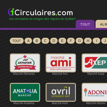
Les circulaires en images des régions du Québec!
TOUT
ALI
A
B
C
D
E
F
G
H
I
J
TOUT
Marché Akhavan
Marché Ami
Marché Axep
Marché Anatolia
Marché Avril
Marché Adonis