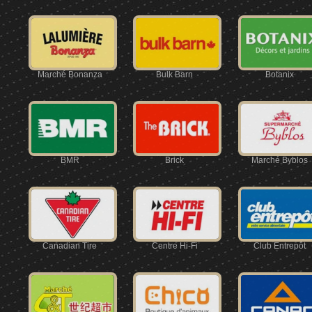
Marché Bonanza
Bulk Barn
Botanix
BMR
Brick
Marché Byblos
Canadian Tire
Centre Hi-Fi
Club Entrepôt