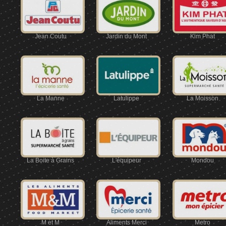
Jean Coutu
Jardin du Mont
Kim Phat
La Manne
Latulippe
La Moisson
La Boite à Grains
L'équipeur
Mondou
M et M
Aliments Merci
Metro