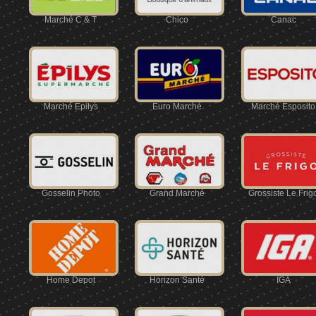
Marché C & T
Chico
Canac
Marché Épilys
Euro Marché
Marché Esposito
Gosselin Photo
Grand Marché
Grossiste Le Frig
Home Depot
Horizon Santé
IGA