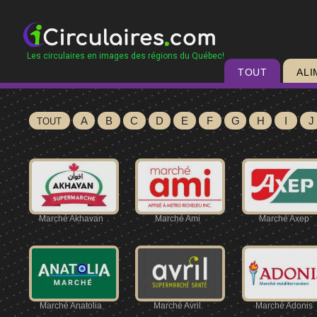
Les circulaires en images des régions du Québec!
TOUT
ALI
A
B
C
D
E
F
G
H
I
J
TOUT
Marché Akhavan
Marché Ami
Marché Axep
Marché Anatolia
Marché Avril
Marché Adonis