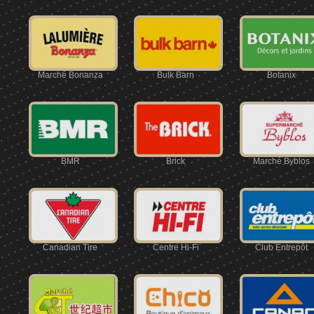
Marché Bonanza
Bulk Barn
Botanix
BMR
Brick
Marché Byblos
Canadian Tire
Centre Hi-Fi
Club Entrepôt