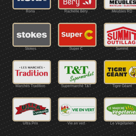
Rona
Rachelle Béry
Meubles RD
Stokes
Super C
Summit
Marchés Tradition
Supermarché T&T
Tigre Géant
Ultra Prix
Vie en vert
Le Végétarien