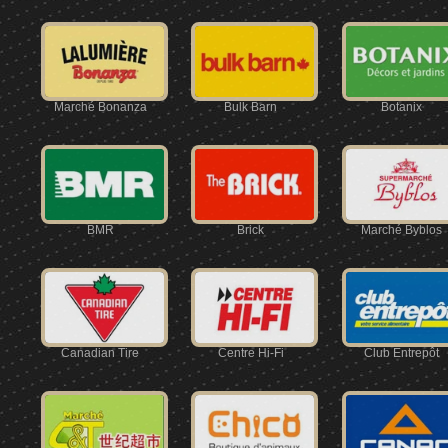
Marché Bonanza
Bulk Barn
Botanix
BMR
Brick
Marché Byblos
Canadian Tire
Centre Hi-Fi
Club Entrepôt