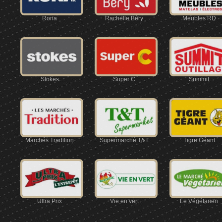
Rona
Rachelle Béry
Meubles RD
Stokes
Super C
Summit
Marchés Tradition
Supermarché T&T
Tigre Géant
Ultra Prix
Vie en vert
Le Végétarien