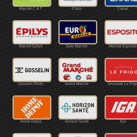
Marché C & T
Chico
Canac
Marché Épilys
Euro Marché
Marché Esposito
Gosselin Photo
Grand Marché
Grossiste Le Frig
Home Depot
Horizon Santé
IGA