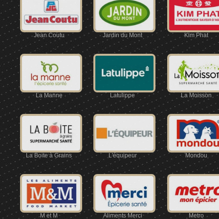
Jean Coutu
Jardin du Mont
Kim Phat
La Manne
Latulippe
La Moisson
La Boite à Grains
L'équipeur
Mondou
M et M
Aliments Merci
Metro