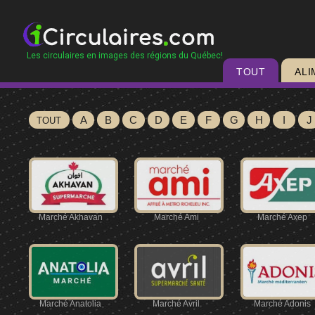
Les circulaires en images des régions du Québec!
TOUT
ALI
A
B
C
D
E
F
G
H
I
J
TOUT
Marché Akhavan
Marché Ami
Marché Axep
Marché Anatolia
Marché Avril
Marché Adonis